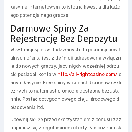
kasynie internetowym to istotna kwestia dla każd
ego potencjalnego gracza.
Darmowe Spiny Za
Rejestrację Bez Depozytu
W sytuacji spinów dodawanych do promocji powit
alnych oferta jest z definicji adresowana wyłączn
ie do nowych graczy, jacy nigdy wcześniej odrzu
cić posiadali konta w
http://all-rightcasino.com/
d
anym kasynie. Free spiny w ramach bonusów cykli
cznych to natomiast promocje dostępne bezusta
nnie. Postać cotygodniowego oleju, środowego d
oładowania itd.
Upewnij się, że przed skorzystaniem z bonusu zaz
najomisz się z regulaminem oferty. Nie poznam sk