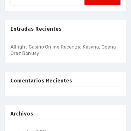
Entradas Recientes
Allright Casino Online Recenzja Kasyna, Ocena
Oraz Bonusy
Comentarios Recientes
Archivos